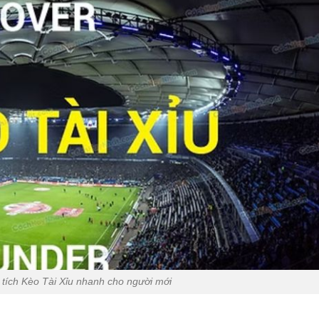
tích Kèo Tài Xỉu nhanh cho người mới