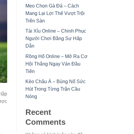
Mẹo Chọn Gà Đá – Cách
Mang Lại Lợi Thế Vượt Trội
Trên Sàn
Tài Xỉu Online – Chinh Phục
Người Chơi Bằng Sự Hấp
Dẫn
Rồng Hổ Online – Mở Ra Cơ
Hội Thắng Ngay Ván Đầu
Tiên
Kèo Châu Á – Bùng Nổ Sức
Hút Trong Từng Trận Cầu
 tập
Nóng
lược
Recent
Comments