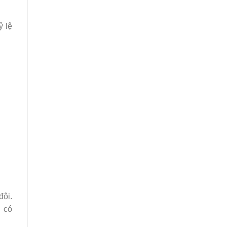
ỷ lệ
đội.
l có