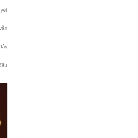
 yết
 vẫn
 đây
 đấu