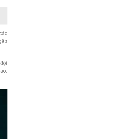
 các
 gặp
 đội
cao.
.