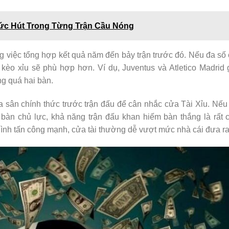
Sức Hút Trong Từng Trận Cầu Nóng
g việc tổng hợp kết quả năm đến bảy trận trước đó. Nếu đa số
 kèo xỉu sẽ phù hợp hơn. Ví dụ, Juventus và Atletico Madrid
ông quá hai bàn.
a sân chính thức trước trận đấu để cân nhắc cửa Tài Xỉu. Nếu
bàn chủ lực, khả năng trận đấu khan hiếm bàn thắng là rất 
 hình tấn công mạnh, cửa tài thường dễ vượt mức nhà cái đưa ra