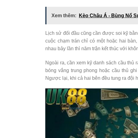
Xem thêm:
Kèo Châu Á - Bùng Nổ 
Lịch sử đối đầu cũng cần được soi kỹ bằn
cuộc chạm trán chỉ có một hoặc hai bàn,
nhau bảy lần thì năm trận kết thúc với kh
Ngoài ra, cần xem kỹ danh sách cầu thủ r
bóng vắng trung phong hoặc cầu thủ ghi 
Ngược lại, khi cả hai bên đều tung ra đội