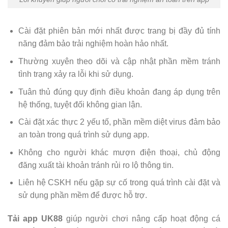
Cài đặt phiên bản mới nhất được trang bị đầy đủ tính
năng đảm bảo trải nghiệm hoàn hảo nhất.
Thường xuyên theo dõi và cập nhật phần mềm tránh
tình trạng xảy ra lỗi khi sử dụng.
Tuân thủ đúng quy định điều khoản đang áp dụng trên
hệ thống, tuyệt đối không gian lận.
Cài đặt xác thực 2 yếu tố, phần mềm diệt virus đảm bảo
an toàn trong quá trình sử dụng app.
Không cho người khác mượn điện thoại, chủ động
đăng xuất tài khoản tránh rủi ro lộ thông tin.
Liên hệ CSKH nếu gặp sự cố trong quá trình cài đặt và
sử dụng phần mềm để được hỗ trợ.
Tải app UK88
giúp người chơi nâng cấp hoạt động cá