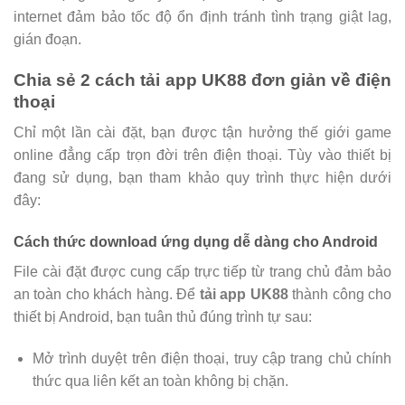
internet đảm bảo tốc độ ổn định tránh tình trạng giật lag,
gián đoạn.
Chia sẻ 2 cách tải app UK88 đơn giản về điện
thoại
Chỉ một lần cài đặt, bạn được tận hưởng thế giới game
online đẳng cấp trọn đời trên điện thoại. Tùy vào thiết bị
đang sử dụng, bạn tham khảo quy trình thực hiện dưới
đây:
Cách thức download ứng dụng dễ dàng cho Android
File cài đặt được cung cấp trực tiếp từ trang chủ đảm bảo
an toàn cho khách hàng. Để
tải app UK88
thành công cho
thiết bị Android, bạn tuân thủ đúng trình tự sau:
Mở trình duyệt trên điện thoại, truy cập trang chủ chính
thức qua liên kết an toàn không bị chặn.