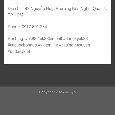
Địa chỉ: 142 Nguyễn Huệ, Phường Bến Nghé, Quận 1,
TP.HCM
Phone: 0917 801 234
Hashtag: #uk88 #uk88football #dangkyuk88
#cacuocbongda #slotonline #casinotructuyen
#uudaiUk88
Copyright 2026 ©
JQK