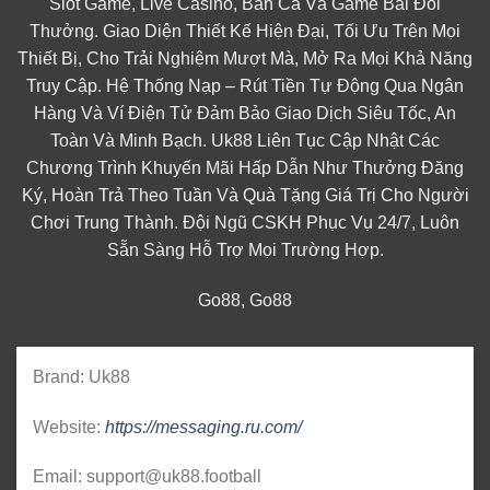
Slot Game, Live Casino, Bắn Cá Và Game Bài Đổi
Thưởng. Giao Diện Thiết Kế Hiện Đại, Tối Ưu Trên Mọi
Thiết Bị, Cho Trải Nghiệm Mượt Mà, Mở Ra Mọi Khả Năng
Truy Cập. Hệ Thống Nạp – Rút Tiền Tự Động Qua Ngân
Hàng Và Ví Điện Tử Đảm Bảo Giao Dịch Siêu Tốc, An
Toàn Và Minh Bạch. Uk88 Liên Tục Cập Nhật Các
Chương Trình Khuyến Mãi Hấp Dẫn Như Thưởng Đăng
Ký, Hoàn Trả Theo Tuần Và Quà Tặng Giá Trị Cho Người
Chơi Trung Thành. Đội Ngũ CSKH Phục Vụ 24/7, Luôn
Sẵn Sàng Hỗ Trợ Mọi Trường Hợp.
Go88
,
Go88
Brand: Uk88
Website:
https://messaging.ru.com/
Email:
support@uk88.football