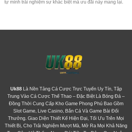
tự mình trải nghiệm sự khác biệt mà ưu đãi này mang lại.
Uk88
Là Nền Tảng Cá Cược Trực Tuyến Uy Tín, Tập
Trung Vào Cá Cược Thể Thao – Đặc Biệt Là Bóng Đá –
Đồng Thời Cung Cấp Kho Game Phong Phú Bao Gồm
Slot Game, Live Casino, Bắn Cá Và Game Bài Đổi
Thưởng. Giao Diện Thiết Kế Hiện Đại, Tối Ưu Trên Mọi
Thiết Bị, Cho Trải Nghiệm Mượt Mà, Mở Ra Mọi Khả Năng