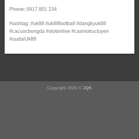
Phone: 0917 801 234
Hashtag: #uk88 #uk88football #dangkyuk88
#cacuocbongda #slotonline #casinotructuyen
#uudaiUk88
Copyright 2026 ©
JQK