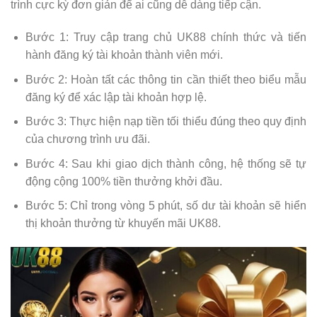
trình cực kỳ đơn giản để ai cũng dễ dàng tiếp cận.
Bước 1: Truy cập trang chủ UK88 chính thức và tiến
hành đăng ký tài khoản thành viên mới.
Bước 2: Hoàn tất các thông tin cần thiết theo biểu mẫu
đăng ký để xác lập tài khoản hợp lệ.
Bước 3: Thực hiện nạp tiền tối thiểu đúng theo quy định
của chương trình ưu đãi.
Bước 4: Sau khi giao dịch thành công, hệ thống sẽ tự
động cộng 100% tiền thưởng khởi đầu.
Bước 5: Chỉ trong vòng 5 phút, số dư tài khoản sẽ hiển
thị khoản thưởng từ khuyến mãi UK88.