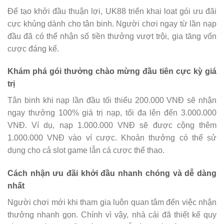
Để tạo khởi đầu thuận lợi, UK88 triển khai loạt gói ưu đãi
cực khủng dành cho tân binh. Người chơi ngay từ lần nạp
đầu đã có thể nhận số tiền thưởng vượt trội, gia tăng vốn
cược đáng kể.
Khám phá gói thưởng chào mừng đầu tiên cực kỳ giá
trị
Tân binh khi nạp lần đầu tối thiểu 200.000 VNĐ sẽ nhận
ngay thưởng 100% giá trị nạp, tối đa lên đến 3.000.000
VNĐ. Ví dụ, nạp 1.000.000 VNĐ sẽ được cộng thêm
1.000.000 VNĐ vào ví cược. Khoản thưởng có thể sử
dụng cho cả slot game lẫn cá cược thể thao.
Cách nhận ưu đãi khởi đầu nhanh chóng và dễ dàng
nhất
Người chơi mới khi tham gia luôn quan tâm đến việc nhận
thưởng nhanh gọn. Chính vì vậy, nhà cái đã thiết kế quy