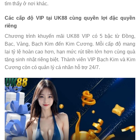
tìm thấy ở nơi khác.
Các cấp độ VIP tại UK88 cùng quyền lợi đặc quyền
riêng
Chương trình khuyến mãi UK88 VIP có 5 bậc từ Đồng,
Bạc, Vàng, Bạch Kim đến Kim Cương. Mỗi cấp độ mang
lại tỷ lệ hoàn cao hơn, hạn mức rút tiền lớn hơn cùng quà
tặng sinh nhật riêng biệt. Thành viên VIP Bạch Kim và Kim
Cương còn có quản lý cá nhân hỗ trợ 24/7.