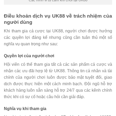
Điều khoản dịch vụ UK88 về trách nhiệm của
người dùng
Khi tham gia cá cược tại UK88, người chơi được hưởng
các quyền lợi đáng kể nhưng cũng cần tuân thủ một số
nghĩa vụ quan trọng như sau:
Quyền lợi của người chơi
Hội viên có thể tham gia tất cả các sản phẩm cá cược và
nhận các ưu đãi hợp lệ từ UK88. Thông tin cá nhân và tài
chính của người chơi luôn được bảo mật tuyệt đối, giao
dịch được thực hiện một cách minh bạch. Đội ngũ hỗ trợ
khách hàng luôn sẵn sàng hỗ trợ 24/7 qua các kênh chính
thức khi có sự cố hoặc câu hỏi cần giải đáp.
Nghĩa vụ khi tham gia