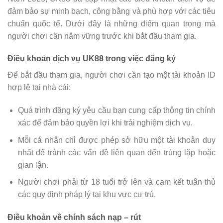
đảm bảo sự minh bạch, công bằng và phù hợp với các tiêu
chuẩn quốc tế. Dưới đây là những điểm quan trọng mà
người chơi cần nắm vững trước khi bắt đầu tham gia.
Điều khoản dịch vụ UK88 trong việc đăng ký
Để bắt đầu tham gia, người chơi cần tạo một tài khoản ID
hợp lệ tại nhà cái:
Quá trình đăng ký yêu cầu bạn cung cấp thông tin chính
xác để đảm bảo quyền lợi khi trải nghiệm dịch vụ.
Mỗi cá nhân chỉ được phép sở hữu một tài khoản duy
nhất để tránh các vấn đề liên quan đến trùng lặp hoặc
gian lận.
Người chơi phải từ 18 tuổi trở lên và cam kết tuân thủ
các quy định pháp lý tại khu vực cư trú.
Điều khoản về chính sách nạp – rút